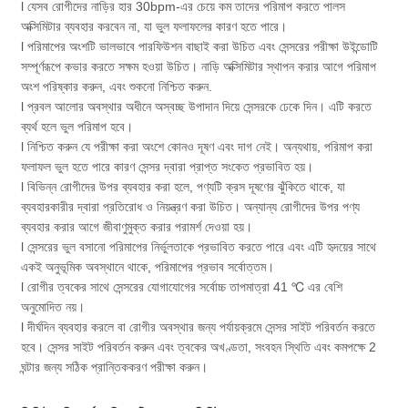
l যেসব রোগীদের নাড়ির হার 30bpm-এর চেয়ে কম তাদের পরিমাপ করতে পালস
অক্সিমিটার ব্যবহার করবেন না, যা ভুল ফলাফলের কারণ হতে পারে।
l পরিমাপের অংশটি ভালভাবে পারফিউশন বাছাই করা উচিত এবং সেন্সরের পরীক্ষা উইন্ডোটি
সম্পূর্ণরূপে কভার করতে সক্ষম হওয়া উচিত। নাড়ি অক্সিমিটার স্থাপন করার আগে পরিমাপ
অংশ পরিষ্কার করুন, এবং শুকনো নিশ্চিত করুন.
l প্রবল আলোর অবস্থার অধীনে অস্বচ্ছ উপাদান দিয়ে সেন্সরকে ঢেকে দিন। এটি করতে
ব্যর্থ হলে ভুল পরিমাপ হবে।
l নিশ্চিত করুন যে পরীক্ষা করা অংশে কোনও দূষণ এবং দাগ নেই। অন্যথায়, পরিমাপ করা
ফলাফল ভুল হতে পারে কারণ সেন্সর দ্বারা প্রাপ্ত সংকেত প্রভাবিত হয়।
l বিভিন্ন রোগীদের উপর ব্যবহার করা হলে, পণ্যটি ক্রস দূষণের ঝুঁকিতে থাকে, যা
ব্যবহারকারীর দ্বারা প্রতিরোধ ও নিয়ন্ত্রণ করা উচিত। অন্যান্য রোগীদের উপর পণ্য
ব্যবহার করার আগে জীবাণুমুক্ত করার পরামর্শ দেওয়া হয়।
l সেন্সরের ভুল বসানো পরিমাপের নির্ভুলতাকে প্রভাবিত করতে পারে এবং এটি হৃদয়ের সাথে
একই অনুভূমিক অবস্থানে থাকে, পরিমাপের প্রভাব সর্বোত্তম।
l রোগীর ত্বকের সাথে সেন্সরের যোগাযোগের সর্বোচ্চ তাপমাত্রা 41 ℃ এর বেশি
অনুমোদিত নয়।
l দীর্ঘদিন ব্যবহার করলে বা রোগীর অবস্থার জন্য পর্যায়ক্রমে সেন্সর সাইট পরিবর্তন করতে
হবে। সেন্সর সাইট পরিবর্তন করুন এবং ত্বকের অখণ্ডতা, সংবহন স্থিতি এবং কমপক্ষে 2
ঘন্টার জন্য সঠিক প্রান্তিককরণ পরীক্ষা করুন।