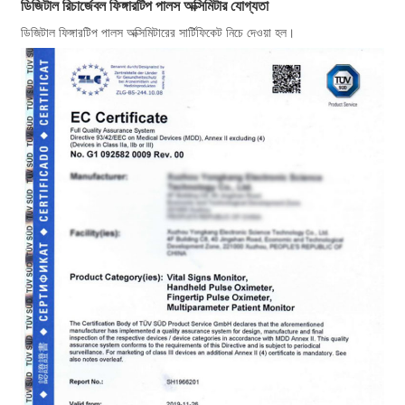
ডিজিটাল রিচার্জেবল ফিঙ্গারটিপ পালস অক্সিমিটার যোগ্যতা
ডিজিটাল ফিঙ্গারটিপ পালস অক্সিমিটারের সার্টিফিকেট নিচে দেওয়া হল।