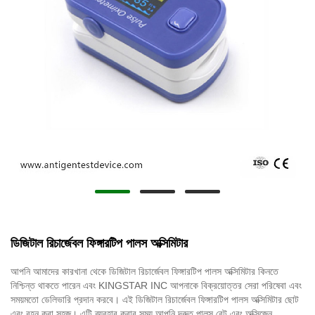
ডিজিটাল রিচার্জেবল ফিঙ্গারটিপ পালস অক্সিমিটার
আপনি আমাদের কারখানা থেকে ডিজিটাল রিচার্জেবল ফিঙ্গারটিপ পালস অক্সিমিটার কিনতে
নিশ্চিন্ত থাকতে পারেন এবং KINGSTAR INC আপনাকে বিক্রয়োত্তর সেরা পরিষেবা এবং
সময়মতো ডেলিভারি প্রদান করবে। এই ডিজিটাল রিচার্জেবল ফিঙ্গারটিপ পালস অক্সিমিটার ছোট
এবং বহন করা সহজ। এটি ব্যবহার করার সময় আপনি দ্রুত পালস রেট এবং অক্সিজেন