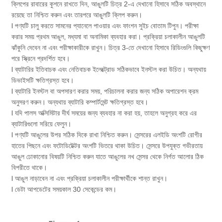
ক্লিপের রাবারের কুশনে রাখতে দিন, আঙুলটি চিত্র 2-এ দেখানো হিসাবে সঠিক অবস্থানে
রয়েছে তা নিশ্চিত করুন এবং তারপরে আঙুলটি ক্লিপ করুন।
l পণ্যটি চালু করতে সামনের প্যানেলে পাওয়ার এবং ফাংশন সুইচ বোতাম টিপুন। পরীক্ষা
করার সময় প্রথম আঙুল, মধ্যমা বা অনামিকা ব্যবহার করা। প্রক্রিয়া চলাকালীন আঙুলটি
ঝাঁকুনি দেবেন না এবং পরীক্ষাকারীকে রাখুন। চিত্র 3-তে দেখানো হিসাবে রিডিংগুলি কিছুক্ষণ
পরে স্ক্রিনে প্রদর্শিত হবে।
l ব্যাটারির ইতিবাচক এবং নেতিবাচক ইলেক্ট্রোড সঠিকভাবে ইনস্টল করা উচিত। অন্যথায়
ডিভাইসটি ক্ষতিগ্রস্ত হবে।
l ব্যাটারি ইনস্টল বা অপসারণ করার সময়, পরিচালনা করার জন্য সঠিক অপারেশন ক্রম
অনুসরণ করুন। অন্যথায় ব্যাটারি কম্পার্টমেন্ট ক্ষতিগ্রস্ত হবে।
l যদি পালস অক্সিমিটার দীর্ঘ সময়ের জন্য ব্যবহার না করা হয়, তাহলে অনুগ্রহ করে এর
ব্যাটারিগুলো সরিয়ে ফেলুন।
l পণ্যটি আঙুলের উপর সঠিক দিকে রাখা নিশ্চিত করুন। সেন্সরের এলইডি অংশটি রোগীর
হাতের পিছনে এবং ফটোডিটেক্টর অংশটি ভিতরে থাকা উচিত। সেন্সরে উপযুক্ত গভীরতায়
আঙুল ঢোকানোর বিষয়টি নিশ্চিত করুন যাতে আঙুলের নখ সেন্সর থেকে নির্গত আলোর ঠিক
বিপরীতে থাকে।
l আঙুল নাড়াবেন না এবং প্রক্রিয়া চলাকালীন পরীক্ষার্থীকে শান্ত রাখুন।
l ডেটা আপডেটের সময়কাল 30 সেকেন্ডের কম।