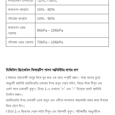
সংগ্রহস্থল তাপমাত্রা
-10℃～50℃
অপারেশন আর্দ্রতা
15% - 80%
স্টোরেজ আর্দ্রতা
10% - 90%
অপারেশন এয়ার
86kPa～106kPa
প্রেসার
স্টোরেজ এয়ার প্রেসার
70kPa～106kPa
ডিজিটাল রিচার্জেবল ফিঙ্গারটিপ পালস অক্সিমিটার মাপার ধাপ
l সামনের প্যানেলটি তালুর দিকে মুখ করে এক হাতে পণ্যটি ধরুন। অন্য হাতের বুড়ো
আঙুলটি ব্যাটারি ক্যাবিনেটের ঢাকনার উপর রাখুন প্রেস সাইন, নিচের দিকে টিপুন এবং
একই সাথে ঢাকনাটি খুলুন। চিত্র 1-এ দেখানো “+” এবং “-” চিহ্নের স্লটে ব্যাটারি
ইনস্টল করুন।
ক্যাবিনেটের উপর ঢাকনাটি ঢেকে রাখুন এবং এটিকে ভালভাবে কাছাকাছি করার জন্য উপরের
দিকে ঠেলে দিন।
l চিত্র 1-এ ক্লিপের প্রেস সাইন টিপুন এবং ক্লিপটি খুলুন। পরীক্ষার্থীর আঙুলটিকে