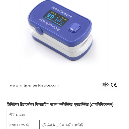
ডিজিটাল রিচার্জেবল ফিঙ্গারটিপ পালস অক্সিমিটার প্যারামিটার (স্পেসিফিকেশন)
মৌলিক তথ্য
পাওয়ার সাপ্লাই
দুটি AAA 1.5V ক্ষারীয় ব্যাটারি