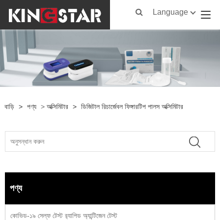
Language
বাড়ি
>
পণ্য
>
অক্সিমিটার
>
ডিজিটাল রিচার্জেবল ফিঙ্গারটিপ পালস অক্সিমিটার
পণ্য
কোভিড-১৯ সেল্ফ টেস্ট র‍্যাপিড অ্যান্টিজেন টেস্ট