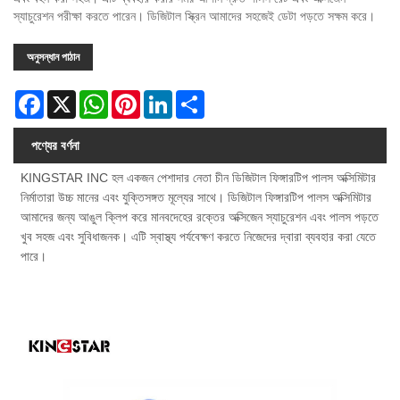
স্যাচুরেশন পরীক্ষা করতে পারেন। ডিজিটাল স্ক্রিন আমাদের সহজেই ডেটা পড়তে সক্ষম করে।
অনুসন্ধান পাঠান
Facebook
X
WhatsApp
Pinterest
LinkedIn
Share
পণ্যের বর্ণনা
KINGSTAR INC হল একজন পেশাদার নেতা চীন ডিজিটাল ফিঙ্গারটিপ পালস অক্সিমিটার
নির্মাতারা উচ্চ মানের এবং যুক্তিসঙ্গত মূল্যের সাথে। ডিজিটাল ফিঙ্গারটিপ পালস অক্সিমিটার
আমাদের জন্য আঙুল ক্লিপ করে মানবদেহের রক্তের অক্সিজেন স্যাচুরেশন এবং পালস পড়তে
খুব সহজ এবং সুবিধাজনক। এটি স্বাস্থ্য পর্যবেক্ষণ করতে নিজেদের দ্বারা ব্যবহার করা যেতে
পারে।