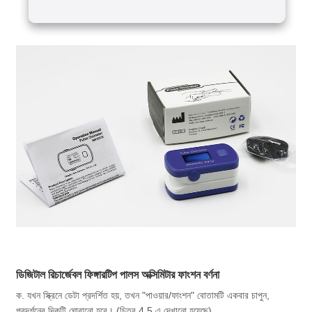
ডিজিটাল রিচার্জেবল ফিঙ্গারটিপ পালস অক্সিমিটার ফাংশন বর্ণনা
ক. যখন স্ক্রিনে ডেটা প্রদর্শিত হয়, তখন "পাওয়ার/ফাংশন" বোতামটি একবার চাপুন,
প্রদর্শনের দিকটি ঘোরানো হবে। (চিত্র 4,5 এ দেখানো হয়েছে)