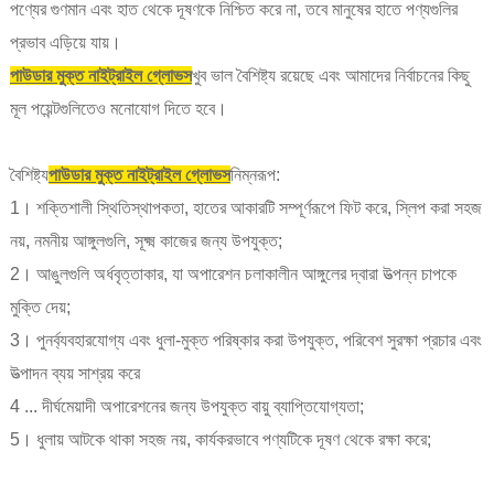
পণ্যের গুণমান এবং হাত থেকে দূষণকে নিশ্চিত করে না, তবে মানুষের হাতে পণ্যগুলির
প্রভাব এড়িয়ে যায়।
পাউডার মুক্ত নাইট্রাইল গ্লোভস
খুব ভাল বৈশিষ্ট্য রয়েছে এবং আমাদের নির্বাচনের কিছু
মূল পয়েন্টগুলিতেও মনোযোগ দিতে হবে।
বৈশিষ্ট্য
পাউডার মুক্ত নাইট্রাইল গ্লোভস
নিম্নরূপ:
1। শক্তিশালী স্থিতিস্থাপকতা, হাতের আকারটি সম্পূর্ণরূপে ফিট করে, স্লিপ করা সহজ
নয়, নমনীয় আঙ্গুলগুলি, সূক্ষ্ম কাজের জন্য উপযুক্ত;
2। আঙুলগুলি অর্ধবৃত্তাকার, যা অপারেশন চলাকালীন আঙ্গুলের দ্বারা উত্পন্ন চাপকে
মুক্তি দেয়;
3। পুনর্ব্যবহারযোগ্য এবং ধুলা-মুক্ত পরিষ্কার করা উপযুক্ত, পরিবেশ সুরক্ষা প্রচার এবং
উত্পাদন ব্যয় সাশ্রয় করে
4 ... দীর্ঘমেয়াদী অপারেশনের জন্য উপযুক্ত বায়ু ব্যাপ্তিযোগ্যতা;
5। ধুলায় আটকে থাকা সহজ নয়, কার্যকরভাবে পণ্যটিকে দূষণ থেকে রক্ষা করে;