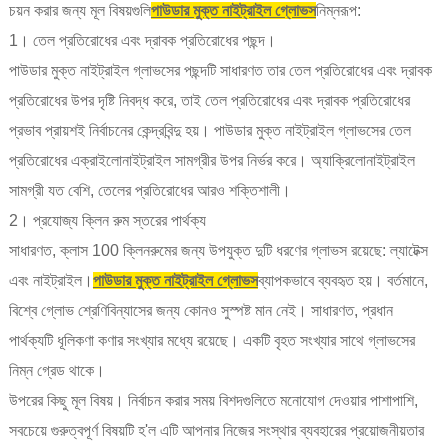
চয়ন করার জন্য মূল বিষয়গুলি
পাউডার মুক্ত নাইট্রাইল গ্লোভস
নিম্নরূপ:
1। তেল প্রতিরোধের এবং দ্রাবক প্রতিরোধের পছন্দ।
পাউডার মুক্ত নাইট্রাইল গ্লাভসের পছন্দটি সাধারণত তার তেল প্রতিরোধের এবং দ্রাবক
প্রতিরোধের উপর দৃষ্টি নিবদ্ধ করে, তাই তেল প্রতিরোধের এবং দ্রাবক প্রতিরোধের
প্রভাব প্রায়শই নির্বাচনের কেন্দ্রবিন্দু হয়। পাউডার মুক্ত নাইট্রাইল গ্লাভসের তেল
প্রতিরোধের এক্রাইলোনাইট্রাইল সামগ্রীর উপর নির্ভর করে। অ্যাক্রিলোনাইট্রাইল
সামগ্রী যত বেশি, তেলের প্রতিরোধের আরও শক্তিশালী।
2। প্রযোজ্য ক্লিন রুম স্তরের পার্থক্য
সাধারণত, ক্লাস 100 ক্লিনরুমের জন্য উপযুক্ত দুটি ধরণের গ্লাভস রয়েছে: ল্যাটেক্স
এবং নাইট্রাইল।
পাউডার মুক্ত নাইট্রাইল গ্লোভস
ব্যাপকভাবে ব্যবহৃত হয়। বর্তমানে,
বিশ্বে গ্লোভ শ্রেণিবিন্যাসের জন্য কোনও সুস্পষ্ট মান নেই। সাধারণত, প্রধান
পার্থক্যটি ধূলিকণা কণার সংখ্যার মধ্যে রয়েছে। একটি বৃহত সংখ্যার সাথে গ্লাভসের
নিম্ন গ্রেড থাকে।
উপরের কিছু মূল বিষয়। নির্বাচন করার সময় বিশদগুলিতে মনোযোগ দেওয়ার পাশাপাশি,
সবচেয়ে গুরুত্বপূর্ণ বিষয়টি হ'ল এটি আপনার নিজের সংস্থার ব্যবহারের প্রয়োজনীয়তার